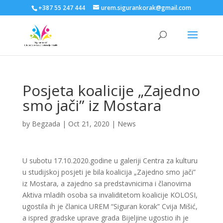
+387 55 247 444
urem.sigurankorak@gmail.com
Posjeta koalicije „Zajedno
smo jači” iz Mostara
by
Begzada
|
Oct 21, 2020
|
News
U subotu 17.10.2020.godine u galeriji Centra za kulturu
u studijskoj posjeti je bila koalicija „Zajedno smo jači”
iz Mostara, a zajedno sa predstavnicima i članovima
Aktiva mladih osoba sa invaliditetom koalicije KOLOSI,
ugostila ih je članica UREM “Siguran korak” Cvija Mišić,
a ispred gradske uprave grada Bijeljine ugostio ih je