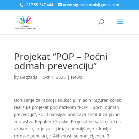
+387 55 247 444
urem.sigurankorak@gmail.com
Projekat “POP – Počni
odmah prevenciju”
by
Begzada
|
Oct 1, 2025
|
News
Udruženje za razvoj i edukaciju mladih “Siguran korak”
realizuje projekat pod nazivom “POP – počni odmah
prevenciju”, koji finansijski podržava Institut za javno
zdravstvo Republike Srpske. Projekat se sastoji od niz
aktivnosti, koje za cilj imaju poboljšanje zdravlja
romske populacije. Aktivnosti su podijeljene u 3