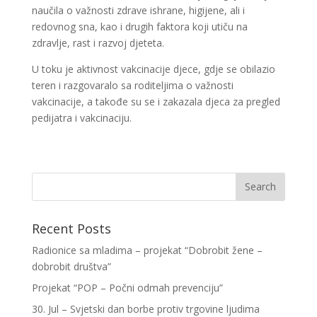
naučila o važnosti zdrave ishrane, higijene, ali i
redovnog sna, kao i drugih faktora koji utiču na
zdravlje, rast i razvoj djeteta.
U toku je aktivnost vakcinacije djece, gdje se obilazio
teren i razgovaralo sa roditeljima o važnosti
vakcinacije, a takođe su se i zakazala djeca za pregled
pedijatra i vakcinaciju.
Recent Posts
Radionice sa mladima – projekat “Dobrobit žene –
dobrobit društva”
Projekat “POP – Počni odmah prevenciju”
30. Jul – Svjetski dan borbe protiv trgovine ljudima