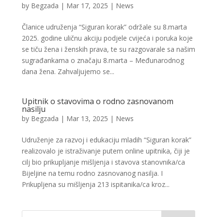
by
Begzada
|
Mar 17, 2025
|
News
Članice udruženja “Siguran korak” održale su 8.marta
2025. godine uličnu akciju podjele cvijeća i poruka koje
se tiču žena i ženskih prava, te su razgovarale sa našim
sugrađankama o značaju 8.marta – Međunarodnog
dana žena. Zahvaljujemo se...
Upitnik o stavovima o rodno zasnovanom
nasilju
by
Begzada
|
Mar 13, 2025
|
News
Udruženje za razvoj i edukaciju mladih “Siguran korak”
realizovalo je istraživanje putem online upitnika, čiji je
cilj bio prikupljanje mišljenja i stavova stanovnika/ca
Bijeljine na temu rodno zasnovanog nasilja. I
Prikupljena su mišljenja 213 ispitanika/ca kroz...