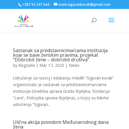
+387 55 247 444
urem.sigurankorak@gmail.com
Sastanak sa predstavnicima/cama institucija
koje se bave ženskim pravima, projekat
“Dobrobit žene – dobrobit društva”.
by
Begzada
|
Mar 17, 2025
|
News
Udruženje za razvoj i edukaciju mladih “Siguran korak”
organizovalo je sastanak sa predstavnicima/cama
institucija (Gradska uprava Grada Bijeljina, fondacija
“Lara”, Policijska uprava Bijeljina), u kojoj su liderke
udruženja “Siguran...
Ulična akcija povodom Međunarodnog dana
žena