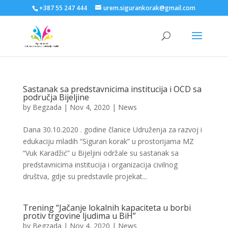
+387 55 247 444
urem.sigurankorak@gmail.com
Sastanak sa predstavnicima institucija i OCD sa
područja Bijeljine
by
Begzada
|
Nov 4, 2020
|
News
Dana 30.10.2020 . godine članice Udruženja za razvoj i
edukaciju mladih “Siguran korak” u prostorijama MZ
“Vuk Karadžić” u Bijeljini održale su sastanak sa
predstavnicima institucija i organizacija civilnog
društva, gdje su predstavile projekat...
Trening “Jačanje lokalnih kapaciteta u borbi
protiv trgovine ljudima u BiH”
by
Begzada
|
Nov 4, 2020
|
News