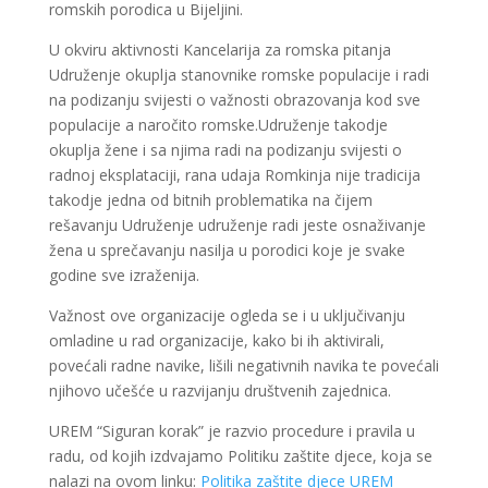
romskih porodica u Bijeljini.
U okviru aktivnosti Kancelarija za romska pitanja
Udruženje okuplja stanovnike romske populacije i radi
na podizanju svijesti o važnosti obrazovanja kod sve
populacije a naročito romske.Udruženje takodje
okuplja žene i sa njima radi na podizanju svijesti o
radnoj eksplataciji, rana udaja Romkinja nije tradicija
takodje jedna od bitnih problematika na čijem
rešavanju Udruženje udruženje radi jeste osnaživanje
žena u sprečavanju nasilja u porodici koje je svake
godine sve izraženija.
Važnost ove organizacije ogleda se i u uključivanju
omladine u rad organizacije, kako bi ih aktivirali,
povećali radne navike, lišili negativnih navika te povećali
njihovo učešće u razvijanju društvenih zajednica.
UREM “Siguran korak” je razvio procedure i pravila u
radu, od kojih izdvajamo Politiku zaštite djece, koja se
nalazi na ovom linku:
Politika zaštite djece UREM