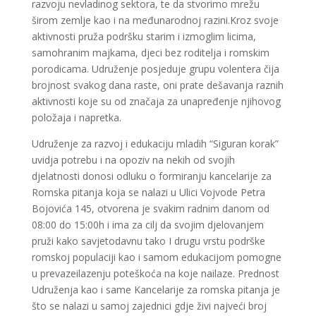
razvoju nevladinog sektora, te da stvorimo mrežu
širom zemlje kao i na međunarodnoj razini.Kroz svoje
aktivnosti pruža podršku starim i izmoglim licima,
samohranim majkama, djeci bez roditelja i romskim
porodicama. Udruženje posjeduje grupu volentera čija
brojnost svakog dana raste, oni prate dešavanja raznih
aktivnosti koje su od značaja za unapređenje njihovog
položaja i napretka.
Udruženje za razvoj i edukaciju mladih “Siguran korak”
uvidja potrebu i na opoziv na nekih od svojih
djelatnosti donosi odluku o formiranju kancelarije za
Romska pitanja koja se nalazi u Ulici Vojvode Petra
Bojovića 145, otvorena je svakim radnim danom od
08:00 do 15:00h i ima za cilj da svojim djelovanjem
pruži kako savjetodavnu tako I drugu vrstu podrške
romskoj populaciji kao i samom edukacijom pomogne
u prevazeilazenju poteškoća na koje nailaze. Prednost
Udruženja kao i same Kancelarije za romska pitanja je
što se nalazi u samoj zajednici gdje živi najveći broj