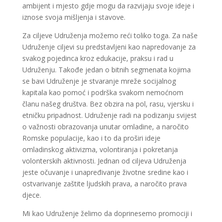
ambijent i mjesto gdje mogu da razvijaju svoje ideje i
iznose svoja mišljenja i stavove.
Za ciljeve Udruženja možemo reći toliko toga. Za naše
Udruženje ciljevi su predstavljeni kao napredovanje za
svakog pojedinca kroz edukacije, praksu i rad u
Udruženju. Takođe jedan o bitnih segmenata kojima
se bavi Udruženje je stvaranje mreže socijalnog
kapitala kao pomoć i podrška svakom nemoćnom
članu našeg društva. Bez obzira na pol, rasu, vjersku i
etničku pripadnost. Udruženje radi na podizanju svijest
o važnosti obrazovanja unutar omladine, a naročito
Romske populacije, kao i to da proširi ideje
omladinskog aktivizma, volontiranja i pokretanja
volonterskih aktivnosti. Jednan od ciljeva Udruženja
jeste očuvanje i unapređivanje životne sredine kao i
ostvarivanje zaštite ljudskih prava, a naročito prava
djece.
Mi kao Udruženje želimo da doprinesemo promociji i