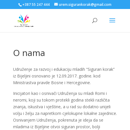
+387 55 247 444
urem.sigurankorak@gmail.com
O nama
Udruženje za razvoj i edukaciju mladih “Siguran korak”
iz Bijeljini osnovano je 12.09.2017. godine. kod
Ministrastva pravde Bosne i Hercegovine.
Inicijatori kao i osnivači Udruženja su mladi Romi i
neromi, koji su tokom protekli godina stekli različita
znanja, iskustva i vještine, a u rad su dodatno unijeli
volju i želju za napretkom cjelokupne lokalne zajednice.
Osnivanjem Udruženja, pokrenuta je ideja da se
mladima iz Bijeljine otvoi siguran prostor, bolji