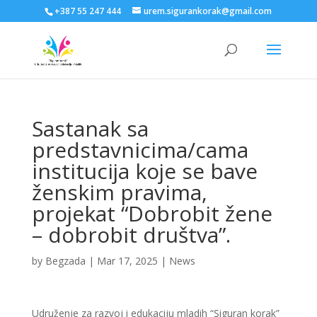
+387 55 247 444
urem.sigurankorak@gmail.com
Sastanak sa
predstavnicima/cama
institucija koje se bave
ženskim pravima,
projekat “Dobrobit žene
– dobrobit društva”.
by
Begzada
|
Mar 17, 2025
|
News
Udruženje za razvoj i edukaciju mladih “Siguran korak”