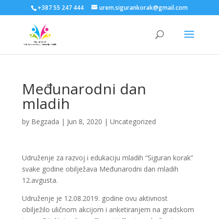
+387 55 247 444
urem.sigurankorak@gmail.com
Međunarodni dan
mladih
by
Begzada
|
Jun 8, 2020
|
Uncategorized
Udruženje za razvoj i edukaciju mladih “Siguran korak”
svake godine obilježava Međunarodni dan mladih
12.avgusta.
Udruženje je 12.08.2019. godine ovu aktivnost
obilježilo uličnom akcijom i anketiranjem na gradskom